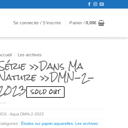
Se connecter / S’inscrire
Panier /
0,00
€
ccueil
/
Les archives
Série »Dans Ma
Nature »DMN-2-
2023
UGS :
Aqua DMN-2-2023
atégories :
Études sur papier,aquarelles
,
Les archives