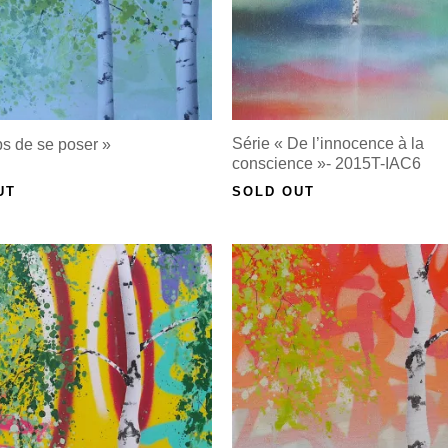
Série « De l’innocence à la
s de se poser »
conscience »- 2015T-IAC6