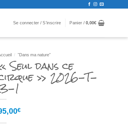
Se connecter / S’inscrire
Panier /
0,00
€
ccueil
/
"Dans ma nature"
« Seul dans ce
cirque » 2026-T-
B-1
95,00
€