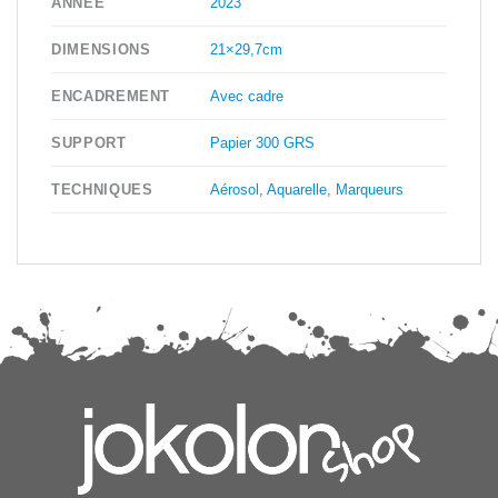
2023
ANNÉE
21×29,7cm
DIMENSIONS
Avec cadre
ENCADREMENT
Papier 300 GRS
SUPPORT
Aérosol
,
Aquarelle
,
Marqueurs
TECHNIQUES