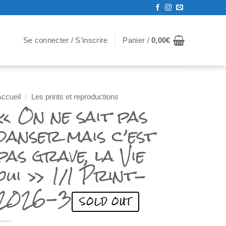
Se connecter / S’inscrire
Panier /
0,00
€
ccueil
/
Les prints et reproductions
« On ne sait pas
danser mais c’est
pas grave, la Vie
oui » 1/1 Print-
2026-3