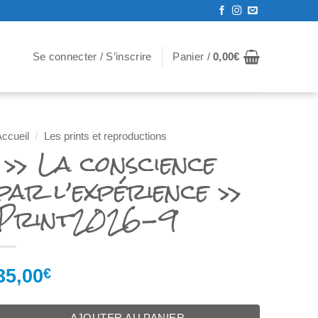
Se connecter / S’inscrire
Panier /
0,00
€
ccueil
/
Les prints et reproductions
» La conscience
par l’expérience »
Print2026-9
35,00
€
AJOUTER AU PANIER