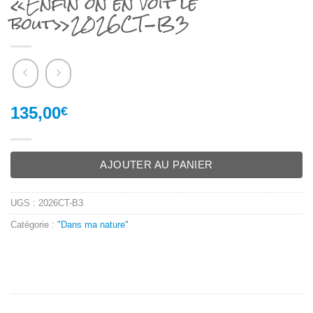
«Enfin on en voit le
bout»2026CT-B3
135,00
€
AJOUTER AU PANIER
UGS :
2026CT-B3
Catégorie :
"Dans ma nature"